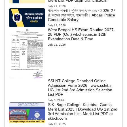
Merit List PDF dspmuranchi.ac.in
July 21, 2026
পশ্চিমবঙ্গ আবগারি পুলিশ কনস্টেবল বেতন 2026-27
& কাজের প্রোফাইল, পদোন্নতি | Abgari Police
Constable Salary!
July 21, 2026
West Bengal HS Exam Routine 2027-
28 PDF (Out) wbchse.nic.in 12th
Examination Date & Time
July 21, 2026
SSLNT College Dhanbad Online
Admission Form 2026 | www.sslnt.in
UG 1st 2nd 3rd Admission Selection
List PDF
July 5, 2026
S.K. Bage College, Kolebira, Gumla
Merit List 2025 | Download UG 1st 2nd
3rd Admission List, Merit List PDF at
skbck.com
July 15, 2025