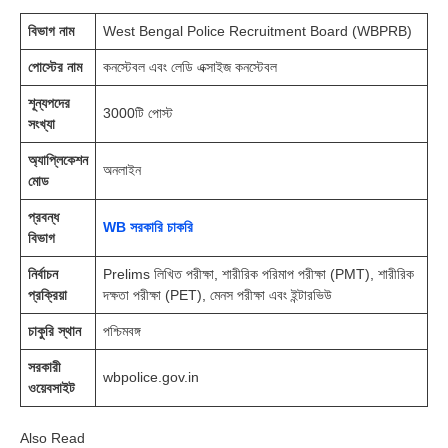
বিভাগ নাম
West Bengal Police Recruitment Board (WBPRB)
পোস্টের নাম
কনস্টেবল এবং লেডি এক্সাইজ কনস্টেবল
শূন্যপদের
3000টি পোস্ট
সংখ্যা
অ্যাপ্লিকেশন
অনলাইন
মোড
প্রবন্ধ
WB সরকারি চাকরি
বিভাগ
নির্বাচন
Prelims লিখিত পরীক্ষা, শারীরিক পরিমাপ পরীক্ষা (PMT), শারীরিক
প্রক্রিয়া
দক্ষতা পরীক্ষা (PET), মেনস পরীক্ষা এবং ইন্টারভিউ
চাকুরি স্থান
পশ্চিমবঙ্গ
সরকারী
wbpolice.gov.in
ওয়েবসাইট
Also Read