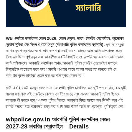
WB এক্সাইজ কনস্টেবল বেতন 2026, বেতন স্কেল, ভাতা, চাকরির প্রোফাইল, প্রমোশন,
সুযোগ-সুবিধা এবং বিশদ এখানে দেখুন (আবাগারি পুলিশ কনস্টেবল স্যালারি):
হ্যালো বন্ধুরা
আমার ব্লগে স্বাগতম আশা করি আপনারা সবাই ভালো আছেন আজ আমি আপনাদের জন্য
নিয়ে আসছি সম্পূর্ণ নতুন এবং আকর্ষণীয় একটি বিষয়টি দেখে আপনি অবাক হবেন কারণ আজ
আমি পশ্চিমবঙ্গের আবগারি কনস্টেবল অর্থাৎ আবগারি পুলিশ চাকরির প্রোফাইল সম্পর্কে
বিস্তারিত আলোচনা করব কারণ চাকরি পাওয়ার আগে আমরা সাধারণত জানতে চাই যে
আবগারি পুলিশ চাকরির বেতন কত হয় পদোন্নতি কেমন হয়।
সেই চাকরি, কেউ কতদূর যেতে পারে, আবগারি পুলিশ চাকরিতে কত ছুটি পাওয়া যায়, কত ছুটি
পাওয়া যায় এবং এই চাকরিতে কোথায় পোস্টিং আছে এবং একজন আবগারি পুলিশ হিসাবে
আমাকে কী করতে হবে? একজন পুলিশ হিসেবে আরেকটা বিষয় জানতে হবে ডিউটি ​​করে এই
চাকরি করতে গিয়ে পড়াশুনার জন্য কত ঘণ্টা সময় পাই? আমি সব প্রশ্নের পূর্ণ উত্তর দেব।
wbpolice.gov.in আবগারি পুলিশ কনস্টেবল বেতন
2027-28 চাকরির প্রোফাইল – Details